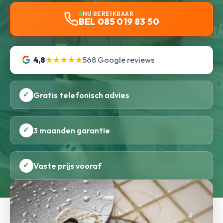
NU BEREIKBAAR
BEL 085 019 83 50
4,8
★★★★★
568 Google reviews
✓
Gratis telefonisch advies
✓
3 maanden garantie
✓
Vaste prijs vooraf