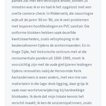
paniek zat met een verstopte afvoer, binnen 20
minuten was ik er en had ik het opgelost met een
snelle camera-check. In Ridderveld, die naoorlogse
wijk uit de jaren '60 en '80, zie ik veel problemen
met koperen hoofdleidingen en PVC sanitair. Die
uniforme blokken hebben vaak dezelfde
kwetsbaarheden, zoals vetophoping in de
keukenafvoeren tijdens de wintermaanden. En in
Hoge Zijde, het historische centrum met al die
monumentale panden uit 1600-1900, moet ik
voorzichtig zijn met de oude gietijzeren leidingen
tijdens renovaties nabij de Hervormde Kerk.
Aarlanderveen is weer anders, met een mix van
materialen in die lage-druk ligging, daar grijp ik
vaak naar wortelverwijdering bij hardnekkige
blokkades. Ik denk dat mijn lokale kennis het
verschil maakt; ik ken de seizoenspatronen, zoals