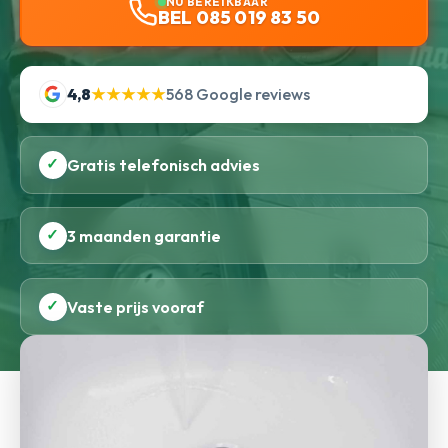
NU BEREIKBAAR
BEL 085 019 83 50
4,8
★★★★★
568 Google reviews
✓
Gratis telefonisch advies
✓
3 maanden garantie
✓
Vaste prijs vooraf