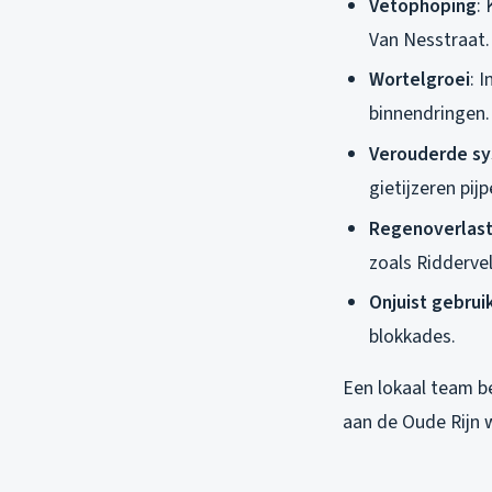
Vetophoping
:
Van Nesstraat.
Wortelgroei
: 
binnendringen.
Verouderde s
gietijzeren pijp
Regenoverlas
zoals Ridderve
Onjuist gebrui
blokkades.
Een lokaal team b
aan de Oude Rijn 