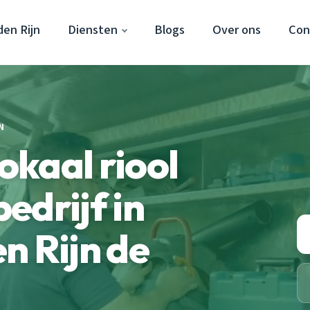
en Rijn
Diensten
Blogs
Over ons
Con
N
kaal riool
edrijf in
n Rijn de