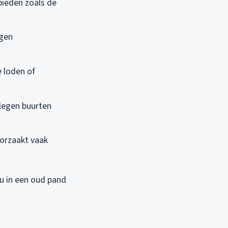
ebieden zoals de
ngen
e loden of
elegen buurten
oorzaakt vaak
nu in een oud pand