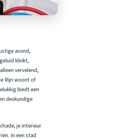
rustige avond,
eluid klinkt,
 alleen vervelend,
de Rijn woont of
elukkig biedt een
 en deskundige
chade, je interieur
iën. In een stad