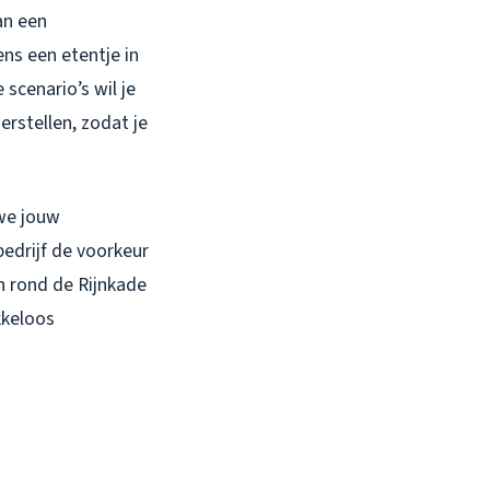
an een
ens een etentje in
scenario’s wil je
erstellen, zodat je
 we jouw
edrijf de voorkeur
n rond de Rijnkade
kkeloos