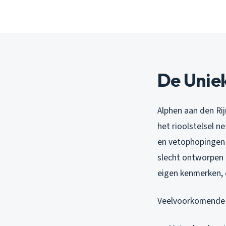
De Unie
Alphen aan den Ri
het rioolstelsel n
en vetophopingen 
slecht ontworpen a
eigen kenmerken, e
Veelvoorkomende o