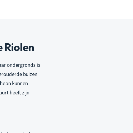
 Riolen
aar ondergronds is
verouderde buizen
cheon kunnen
urt heeft zijn