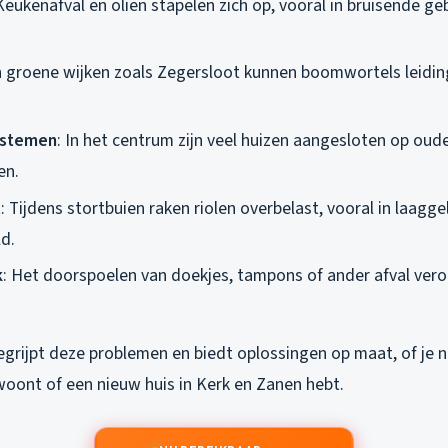
 Keukenafval en oliën stapelen zich op, vooral in bruisende g
In groene wijken zoals Zegersloot kunnen boomwortels leidi
ystemen
: In het centrum zijn veel huizen aangesloten op oud
en.
t
: Tijdens stortbuien raken riolen overbelast, vooral in laagg
ld.
k
: Het doorspoelen van doekjes, tampons of ander afval ver
egrijpt deze problemen en biedt oplossingen op maat, of je 
woont of een nieuw huis in Kerk en Zanen hebt.