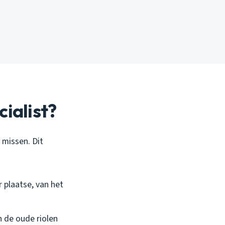
ialist?
 missen. Dit
r plaatse, van het
n de oude riolen