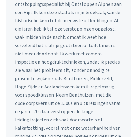
ontstoppingsspecialist bij Ontstoppen Alphen aan
den Rijn. Ik ken deze stad als mijn broekzak, van de
historische kern tot de nieuwste uitbreidingen. Al
die jaren heb ik talloze verstoppingen opgelost,
vaak midden in de nacht, omdat ik weet hoe
vervelend het is als je gootsteen of toilet ineens
niet meer doorloopt. Ik werk met camera-
inspectie en hoogdruktechnieken, zodat ik precies
zie waar het probleem zit, zonder onnodig te
graven. In wijken zoals Benthuizen, Ridderveld,
Hoge Zijde en Aarlanderveen kom ik regelmatig
voor spoedklussen. Neem Benthuizen, met die
oude dorpskern uit de 1500s en uitbreidingen vanaf
de jaren '70: daar verstoppen de lange
leidingtrajecten zich vaak door wortels of
kalkafzetting, vooral met onze waterhardheid van
rond de 7,5 °dH. Vorige week nog een oproep uit die