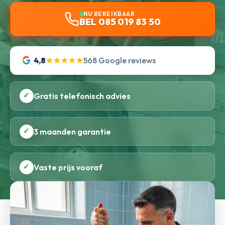
NU BEREIKBAAR
BEL 085 019 83 50
4,8
★★★★★
568 Google reviews
✓
Gratis telefonisch advies
✓
3 maanden garantie
✓
Vaste prijs vooraf