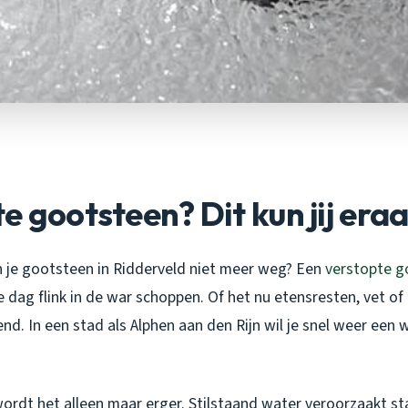
e gootsteen? Dit kun jij era
n je gootsteen in Ridderveld niet meer weg? Een
verstopte g
e dag flink in de war schoppen. Of het nu etensresten, vet of 
elend. In een stad als Alphen aan den Rijn wil je snel weer een
 wordt het alleen maar erger. Stilstaand water veroorzaakt st