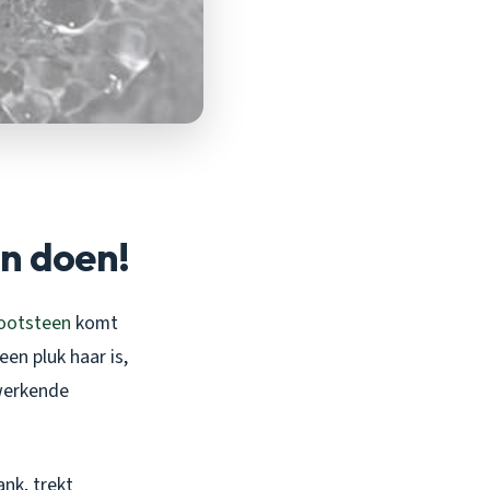
an doen!
ootsteen
komt
een pluk haar is,
 werkende
ank, trekt