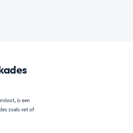
kkades
rsloot, is een
des zoals vet of