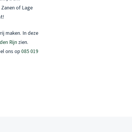
n Zanen of Lage
t!
rij maken. In deze
den Rijn
zien.
 Bel ons op
085 019