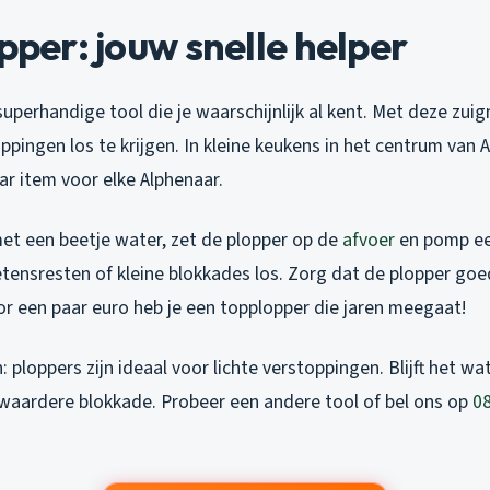
opper: jouw snelle helper
superhandige tool die je waarschijnlijk al kent. Met deze zui
ingen los te krijgen. In kleine keukens in het centrum van A
ar item voor elke Alphenaar.
met een beetje water, zet de plopper op de
afvoer
en pomp ee
 etensresten of kleine blokkades los. Zorg dat de plopper goe
or een paar euro heb je een topplopper die jaren meegaat!
ploppers zijn ideaal voor lichte verstoppingen. Blijft het w
zwaardere blokkade. Probeer een andere tool of bel ons op
08