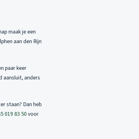
gnap maak je een
lphen aan den Rijn
n paar keer
d aansluit, anders
ater staan? Dan heb
5 019 83 50
voor