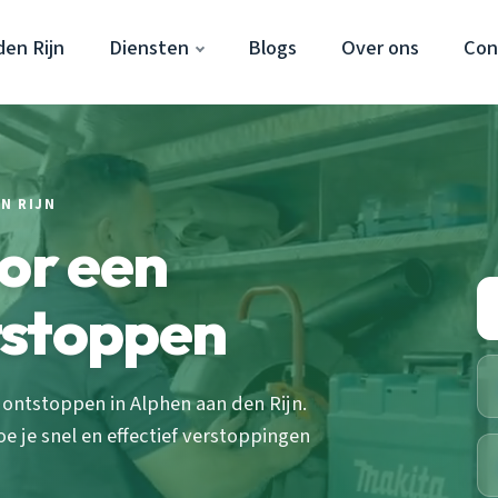
en Rijn
Diensten
Blogs
Over ons
Con
N RIJN
oor een
tstoppen
ontstoppen in Alphen aan den Rijn.
e je snel en effectief verstoppingen