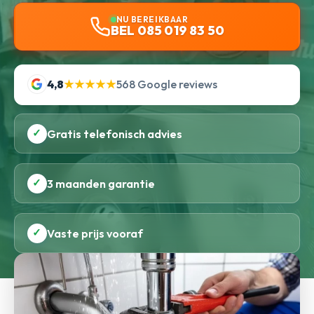
NU BEREIKBAAR
BEL 085 019 83 50
4,8
★★★★★
568 Google reviews
✓
Gratis telefonisch advies
✓
3 maanden garantie
✓
Vaste prijs vooraf