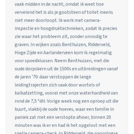
vaak midden in de nacht, omdat ik weet hoe
vervelend het is als je gootsteen of toilet ineens
niet meer doorloopt. Ik werk met camera-
inspectie en hoogdruktechnieken, zodat ik precies
zie waar het probleem zit, zonder onnodig te
graven. In wijken zoals Benthuizen, Ridderveld,
Hoge Zijde en Aarlanderveen kom ik regelmatig
voor spoedklussen. Neem Benthuizen, met die
oude dorpskern uit de 1500s en uitbreidingen vanaf
de jaren '70: daar verstoppen de lange
leidingtrajecten zich vaak door wortels of
kalkafzetting, vooral met onze waterhardheid van
rond de 7,5 °dH. Vorige week nog een oproep uit die
buurt, vlakbij de oude hoeves, waar een familie in
paniek zat met een verstopte afvoer, binnen 20
minuten was ik er en had ik het opgelost met een
snelle camera-check. In Ridderveld, die naoorlogse