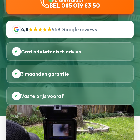
NU BEREIKBAAR
BEL 085 019 83 50
4,8
★★★★★
568 Google reviews
✓
Gratis telefonisch advies
✓
3 maanden garantie
✓
Vaste prijs vooraf