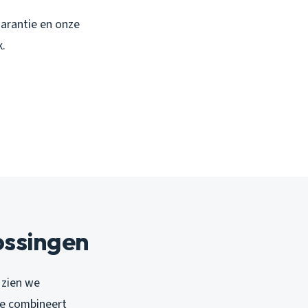
garantie en onze
k.
ossingen
 zien we
se combineert