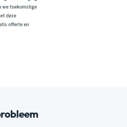
en we toekomstige
met deze
tis offerte en
probleem