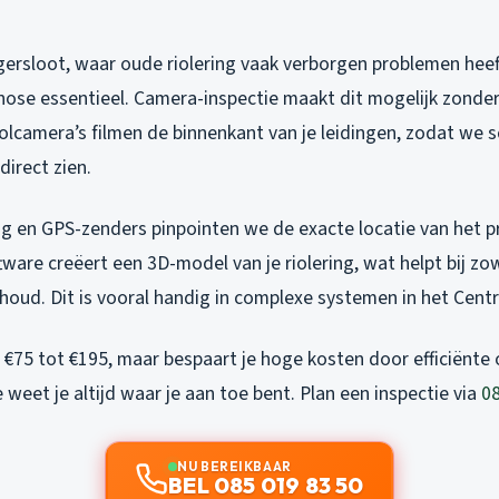
gersloot, waar oude riolering vaak verborgen problemen heeft
ose essentieel. Camera-inspectie maakt dit mogelijk zonde
oolcamera’s filmen de binnenkant van je leidingen, zodat we 
irect zien.
ng en GPS-zenders pinpointen we de exacte locatie van het 
are creëert een 3D-model van je riolering, wat helpt bij zow
oud. Dit is vooral handig in complexe systemen in het Cent
 €75 tot €195, maar bespaart je hoge kosten door efficiënte
e weet je altijd waar je aan toe bent. Plan een inspectie via
08
NU BEREIKBAAR
BEL 085 019 83 50