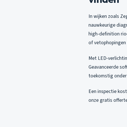
In wijken zoals Ze
nauwkeurige diagn
high-definition ri
of vetophopingen d
Met LED-verlichti
Geavanceerde softw
toekomstig onderh
Een inspectie kost
onze gratis offert