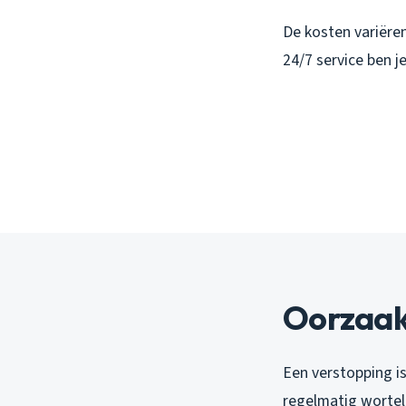
De kosten variëren
24/7 service ben j
Oorzaak
Een verstopping i
regelmatig wortel