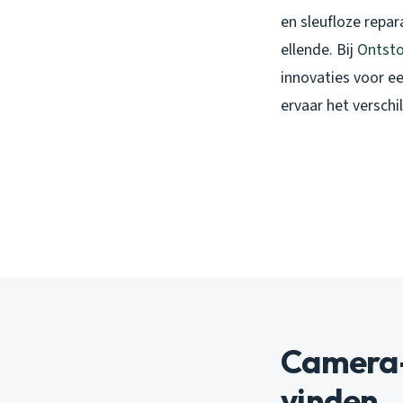
en sleufloze repa
ellende. Bij
Ontsto
innovaties voor e
ervaar het verschil
Camera-
vinden