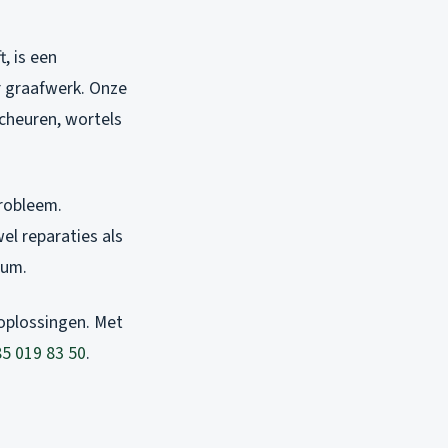
, is een
r graafwerk. Onze
scheuren, wortels
probleem.
el reparaties als
rum.
 oplossingen. Met
5 019 83 50
.