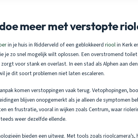
doe meer met verstopte riol
oer
in je huis in Ridderveld of een geblokkeerd
riool
in Kerk e
e je zo snel mogelijk wilt oplossen. Een overstromend toile
, zorgt voor stank en overlast. In een stad als Alphen aan den
wil je dit soort problemen niet laten escaleren.
aanpak komen verstoppingen vaak terug. Vetophopingen, bo
eidingen blijven onopgemerkt als je alleen de symptomen beh
en en frustratie, vooral in wijken zoals Centrum, waar riole
steeds weer dezelfde ellende.
ologieën bieden een uitweg. Met tools zoals rioolcamera’s,