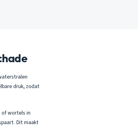
schade
waterstralen
elbare druk, zodat
 of wortels in
spaart. Dit maakt