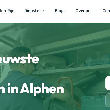
en Rijn
Diensten
Blogs
Over ons
Con
ieuwste
 in Alphen