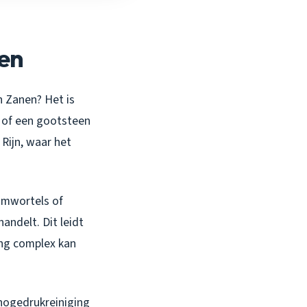
en
n Zanen? Het is
t of een gootsteen
 Rijn, waar het
omwortels of
andelt. Dit leidt
ring complex kan
 hogedrukreiniging