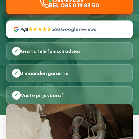
NU BEREIKBAAR
BEL 085 019 83 50
4,8
★★★★★
568 Google reviews
✓
Gratis telefonisch advies
✓
3 maanden garantie
✓
Vaste prijs vooraf