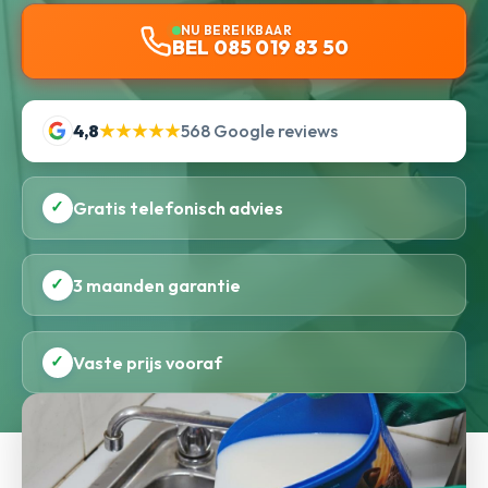
NU BEREIKBAAR
BEL 085 019 83 50
4,8
★★★★★
568 Google reviews
✓
Gratis telefonisch advies
✓
3 maanden garantie
✓
Vaste prijs vooraf