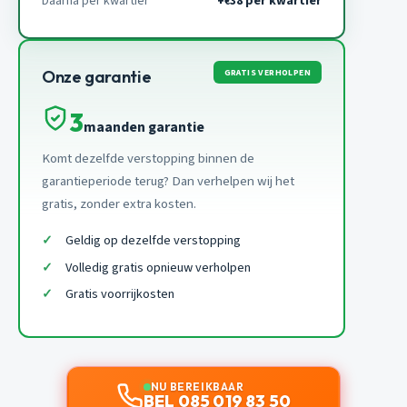
Daarna per kwartier
+
38 per kwartier
€
GRATIS VERHOLPEN
Onze garantie
3
maanden garantie
Komt dezelfde verstopping binnen de
garantieperiode terug? Dan verhelpen wij het
gratis, zonder extra kosten.
Geldig op dezelfde verstopping
Volledig gratis opnieuw verholpen
Gratis voorrijkosten
NU BEREIKBAAR
BEL 085 019 83 50