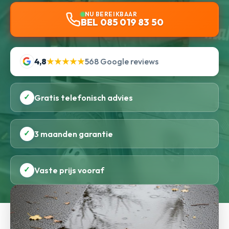
NU BEREIKBAAR
BEL 085 019 83 50
4,8
★★★★★
568 Google reviews
✓
Gratis telefonisch advies
✓
3 maanden garantie
✓
Vaste prijs vooraf