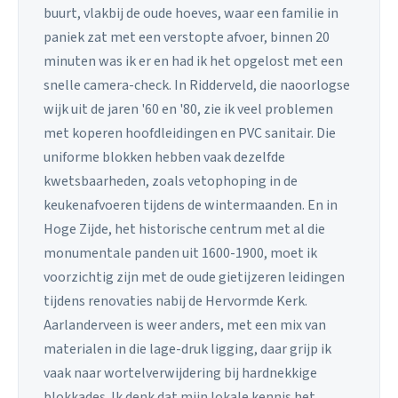
buurt, vlakbij de oude hoeves, waar een familie in
paniek zat met een verstopte afvoer, binnen 20
minuten was ik er en had ik het opgelost met een
snelle camera-check. In Ridderveld, die naoorlogse
wijk uit de jaren '60 en '80, zie ik veel problemen
met koperen hoofdleidingen en PVC sanitair. Die
uniforme blokken hebben vaak dezelfde
kwetsbaarheden, zoals vetophoping in de
keukenafvoeren tijdens de wintermaanden. En in
Hoge Zijde, het historische centrum met al die
monumentale panden uit 1600-1900, moet ik
voorzichtig zijn met de oude gietijzeren leidingen
tijdens renovaties nabij de Hervormde Kerk.
Aarlanderveen is weer anders, met een mix van
materialen in die lage-druk ligging, daar grijp ik
vaak naar wortelverwijdering bij hardnekkige
blokkades. Ik denk dat mijn lokale kennis het