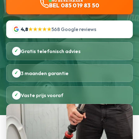
NU BEREIKBAAR
BEL 085 019 83 50
4,8
★★★★★
568 Google reviews
✓
Gratis telefonisch advies
✓
3 maanden garantie
✓
Vaste prijs vooraf