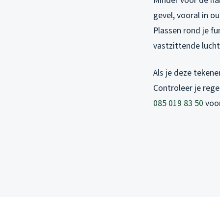
Minder voor de han
gevel, vooral in 
Plassen rond je fu
vastzittende luch
Als je deze tekene
Controleer je rege
085 019 83 50
voor