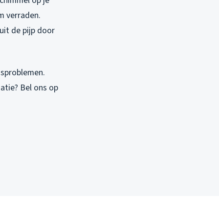
schimmel op je
m verraden.
uit de pijp door
ngsproblemen.
uatie? Bel ons op