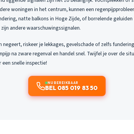
d liggende signalen zijn net zo belangrijk. Vochtplekken of 
oudere woningen in het centrum, kunnen een regenpijpproblee
ndering, natte balkons in Hoge Zijde, of borrelende geluiden 
t zijn andere waarschuwingssignalen.
n negeert, riskeer je lekkages, gevelschade of zelfs funderi
npijp na zware regenval en handel snel. Twijfel je over de sit
 een snelle inspectie!
NU BEREIKBAAR
BEL 085 019 83 50