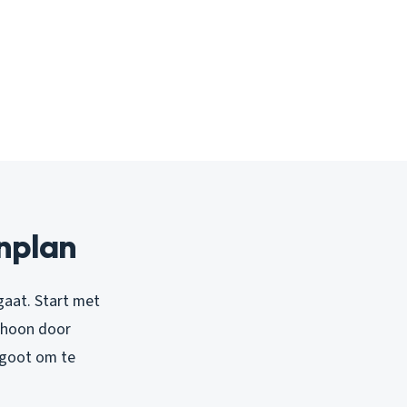
enplan
 gaat. Start met
choon door
 goot om te