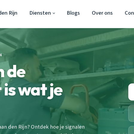
en Rijn
Diensten
Blogs
Over ons
Con
N
n de
 is wat je
aan den Rijn? Ontdek hoe je signalen