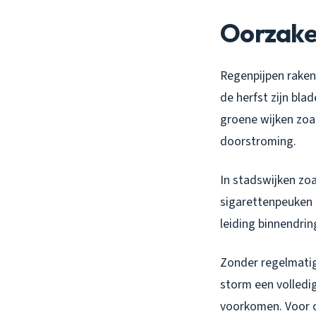
Oorzaken
Regenpijpen raken
de herfst zijn bla
groene wijken zoal
doorstroming.
In stadswijken zo
sigarettenpeuken 
leiding binnendrin
Zonder regelmatig
storm een volledi
voorkomen. Voor c