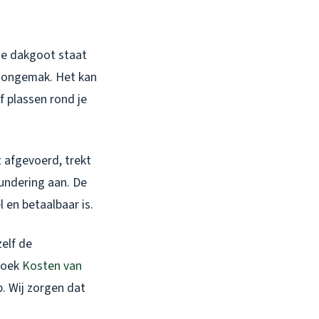
 je dakgoot staat
in ongemak. Het kan
f plassen rond je
t afgevoerd, trekt
fundering aan. De
l en betaalbaar is.
zelf de
zoek
Kosten van
p. Wij zorgen dat