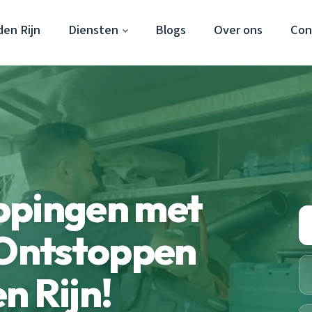
en Rijn
Diensten
Blogs
Over ons
Con
ppingen met
 Ontstoppen
n Rijn!