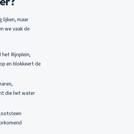
er?
 lijken, maar
en we vaak de
 het Rijnplein,
 op en blokkeert de
haren,
nt die het water
e gootsteen
voorkomend