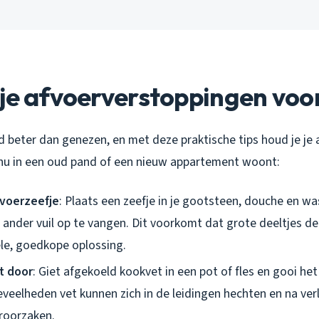
 je afvoerverstoppingen vo
d beter dan genezen, en met deze praktische tips houd je je 
e nu in een oud pand of een nieuw appartement woont:
fvoerzeefje
: Plaats een zeefje in je gootsteen, douche en wa
 ander vuil op te vangen. Dit voorkomt dat grote deeltjes de
ele, goedkope oplossing.
t door
: Giet afgekoeld kookvet in een pot of fles en gooi het 
eveelheden vet kunnen zich in de leidingen hechten en na ver
roorzaken.