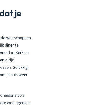
dat je
in de war schoppen.
ijk diner te
tement in Kerk en
en altijd
lossen. Gelukkig
om je huis weer
dheidsrisico’s
udere woningen en