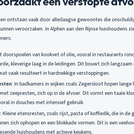
oorzaakt een verstopte afvo
en ontstaan vaak door alledaagse gewoontes die onschuldig
unnen veroorzaken. In Alphen aan den Rijnse huishoudens zi
ners:
t doorspoelen van kookvet of olie, vooral in restaurants rond
arde, kleverige laag in de leidingen. Dit bouwt zich langzaam
at vaak resulteert in hardnekkige verstoppingen.
esten
: In badkamers in wijken zoals Zegersloot hopen lange 
et zeepresten, zich op in de afvoer. Dit vormt een taaie klo
oral in douches met intensief gebruik.
: Kleine etensresten, zoals rijst, pasta of koffiedik, die in d
nnen zich ophopen en een blokkade vormen. Dit is een veel
uisende huishoudens met actieve keukens.