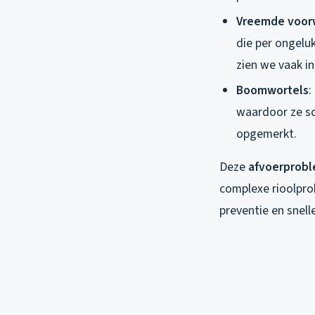
Vreemde voor
die per ongelu
zien we vaak i
Boomwortels
:
waardoor ze sc
opgemerkt.
Deze
afvoerprob
complexe rioolpro
preventie en snell