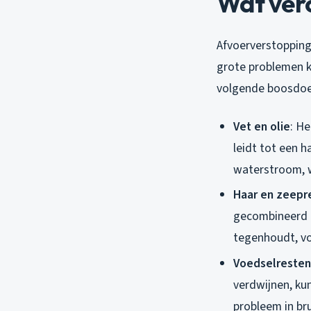
Wat ver
Afvoerverstopping
grote problemen k
volgende boosdoe
Vet en olie
: He
leidt tot een h
waterstroom, w
Haar en zeepr
gecombineerd m
tegenhoudt, vo
Voedselresten
verdwijnen, ku
probleem in br