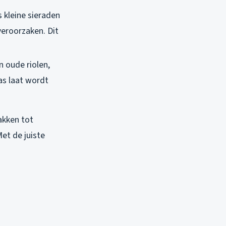
s kleine sieraden
veroorzaken. Dit
 oude riolen,
as laat wordt
akken tot
et de juiste