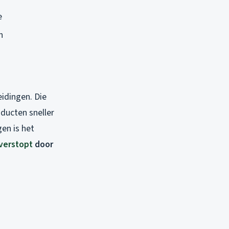
e
n
eidingen. Die
ducten sneller
en is het
verstopt
door