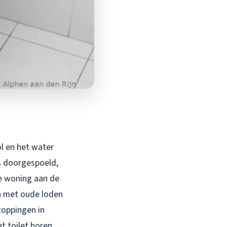
l en het water
s doorgespoeld,
he woning aan de
ken met oude loden
toppingen in
t toilet horen.