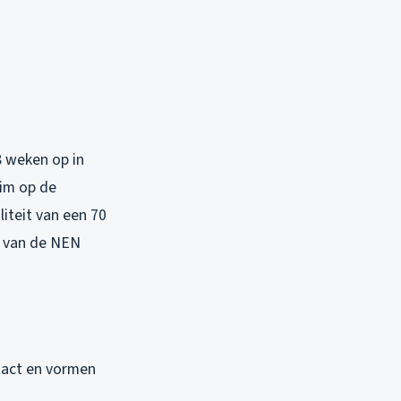
8 weken op in
aim op de
iteit van een 70
s van de NEN
ntact en vormen