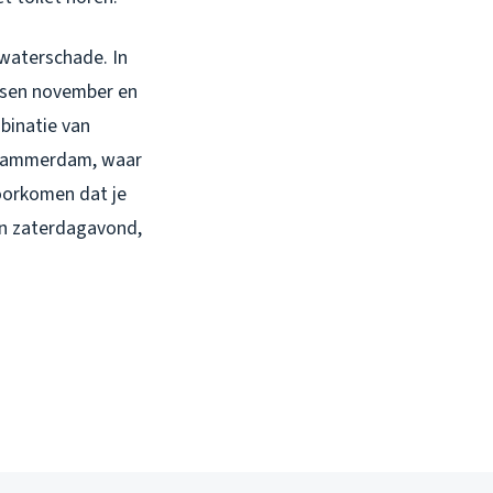
 waterschade. In
ussen november en
binatie van
 Zwammerdam, waar
voorkomen dat je
n zaterdagavond,