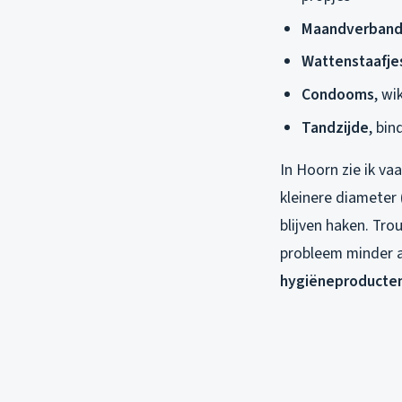
Maandverband
Wattenstaafje
Condooms
, wi
Tandzijde
, bi
In Hoorn zie ik va
kleinere diamete
blijven haken. Tr
probleem minder a
hygiëneproducten