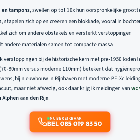
 en tampons
, zwellen op tot 10x hun oorspronkelijke groott
s
, stapelen zich op en creëren een blokkade, vooral in bochte
kkel zich om andere obstakels en versterkt verstoppingen
ndt andere materialen samen tot compacte massa
ak verstoppingen bij de historische kern met pre-1950 loden l
r (70-80mm versus moderne 110mm) betekent dat hygiënepro
ouwens, bij nieuwbouw in Rijnhaven met moderne PE-Xc leiding
cuut, maar niet afwezig, ook daar krijg ik meldingen van
wc 
 Alphen aan den Rijn
.
NU BEREIKBAAR
BEL 085 019 83 50