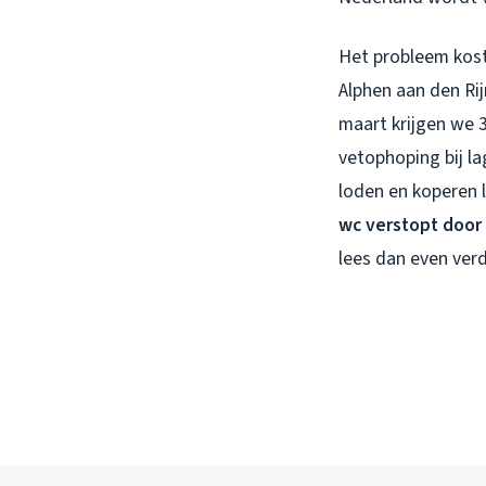
Het probleem kost
Alphen aan den Ri
maart krijgen we 
vetophoping bij l
loden en koperen l
wc verstopt door
lees dan even verd