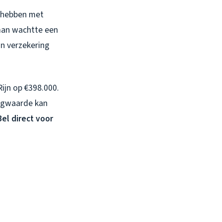
 hebben met
rman wachtte een
jn verzekering
ijn op €398.000.
ingwaarde kan
Bel direct voor