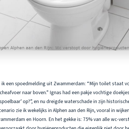
 ik een spoedmelding uit Zwammerdam: “Mijn toilet staat vo
heafvoer naar boven.” Ignas had een pakje vochtige doekje
poelbaar’ op?”, en nu dreigde waterschade in zijn historisc
cenario zie ik wekelijks in Alphen aan den Rijn, vooral in wij
wammerdam en Hoorn. En het gekke is: 75% van alle wc-vers
eroorzaakt door hygiëneproducten die eigenlijk niet door he