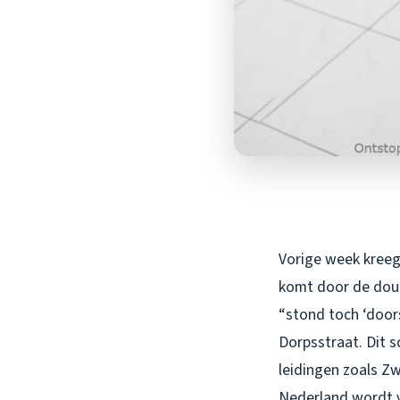
Vorige week kreeg
komt door de douc
“stond toch ‘doors
Dorpsstraat. Dit s
leidingen zoals Z
Nederland wordt v