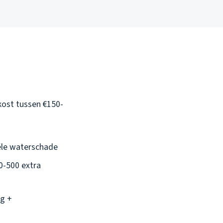
kost tussen €150-
ële waterschade
0-500 extra
ng +