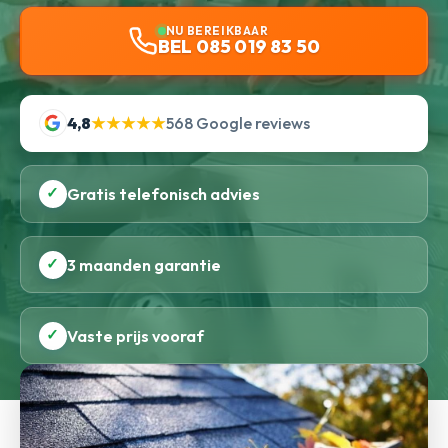
NU BEREIKBAAR
BEL 085 019 83 50
4,8
★★★★★
568 Google reviews
✓
Gratis telefonisch advies
✓
3 maanden garantie
✓
Vaste prijs vooraf