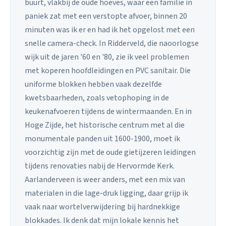
buurt, vlakbij de oude hoeves, waar een familie in
paniek zat met een verstopte afvoer, binnen 20
minuten was ik er en had ik het opgelost met een
snelle camera-check. In Ridderveld, die naoorlogse
wijk uit de jaren '60 en '80, zie ik veel problemen
met koperen hoofdleidingen en PVC sanitair. Die
uniforme blokken hebben vaak dezelfde
kwetsbaarheden, zoals vetophoping in de
keukenafvoeren tijdens de wintermaanden. En in
Hoge Zijde, het historische centrum met al die
monumentale panden uit 1600-1900, moet ik
voorzichtig zijn met de oude gietijzeren leidingen
tijdens renovaties nabij de Hervormde Kerk.
Aarlanderveen is weer anders, met een mix van
materialen in die lage-druk ligging, daar grijp ik
vaak naar wortelverwijdering bij hardnekkige
blokkades. Ik denk dat mijn lokale kennis het